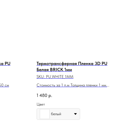
ка PU
Термотрансферная Пленка 3D PU
Белая BRICK 1мм
SKU:
PU_WHITE_1MM
50 см
Стоимость за 1 п.м Толщина пленки 1 мм.
Ширина рулона 45 cм
1 480
р.
Цвет
белый