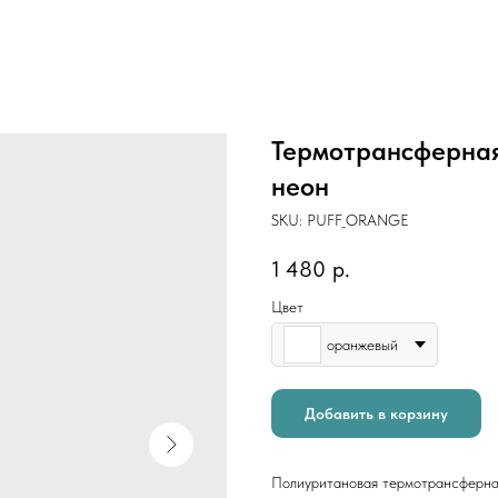
Термотрансферна
неон
SKU:
PUFF_ORANGE
1 480
р.
Цвет
оранжевый
Добавить в корзину
Полиуритановая термотрансферн