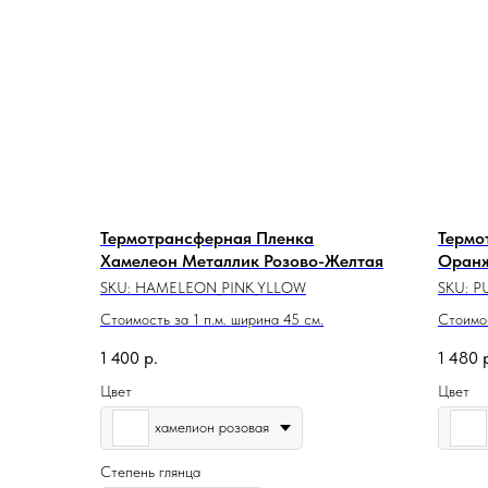
Термотрансферная Пленка
Термо
Хамелеон Металлик Розово-Желтая
Оранж
SKU:
HAMELEON_PINK_YLLOW
SKU:
P
Стоимость за 1 п.м. ширина 45 см.
Стоимос
Ширина
1 400
р.
1 480
Цвет
Цвет
хамелион розовая
Степень глянца