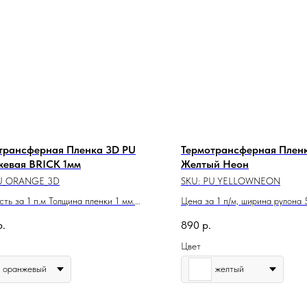
трансферная Пленка 3D PU
Термотрансферная Плен
евая BRICK 1мм
Желтый Неон
U_ORANGE_3D
SKU:
PU_YELLOWNEON
ть за 1 п.м Толщина пленки 1 мм.
Цена за 1 п/м, ширина рулона 
 рулона 45 cм
р.
890
р.
Цвет
оранжевый
желтый