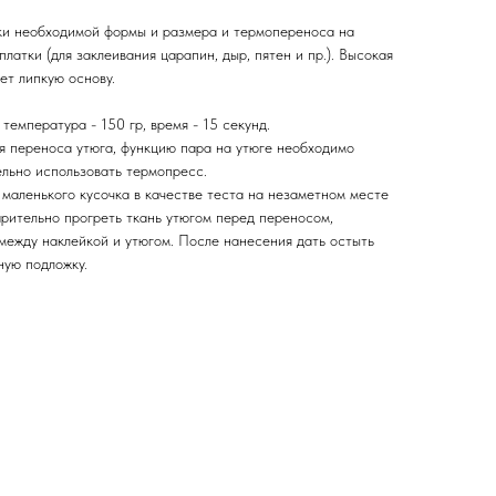
ки необходимой формы и размера и термопереноса на
платки (для заклеивания царапин, дыр, пятен и пр.). Высокая
ет липкую основу.
емпература - 150 гр, время - 15 секунд.
ля переноса утюга, функцию пара на утюге необходимо
ельно использовать термопресс.
маленького кусочка в качестве теста на незаметном месте
рительно прогреть ткань утюгом перед переносом,
между наклейкой и утюгом. После нанесения дать остыть
ную подложку.