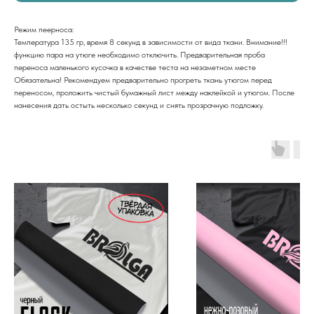
Режим пеерноса:
Температура 135 гр, время 8 секунд в зависимости от вида ткани. Внимание!!!
функцию пара на утюге необходимо отключить. Предварительная проба
переноса маленького кусочка в качестве теста на незаметном месте
Обязательна! Рекомендуем предварительно прогреть ткань утюгом перед
переносом, проложить чистый бумажный лист между наклейкой и утюгом. После
нанесения дать остыть несколько секунд и снять прозрачную подложку.