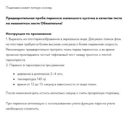
Подложка имеет липкую основу.
Предварительная проба переноса маленького кусочка в качестве теста
на незаметном месте Обязательна!
Инструкция по применению
1. Вырезать на плоттереизображение в зеркальном виде. Для резки пленок флок
на плоттере требуется более высокая сила реза и более медленная скорость.
Рекомендуем предварительно прогреть ткань перед переносом, и во время
прижима прокладывать чистый тефлововый лист между принтом и плитой
термопресса.
2. Перенос в термопрессе при режимах:
давление в диапазоне 2–4 атм.
температура 140 гр
время от 12 до 15 секунд в зависимости от вида ткани.
После нанесения дать остыть несколько секунд и снять прозрачную подложку.
При переносе аппликации с использованием утюга функцию пара на утюге
необходимо отключить.