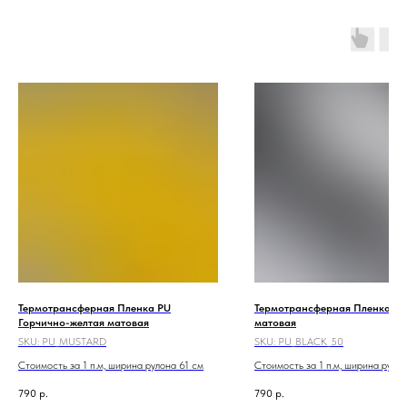
Термотрансферная Пленка PU
Термотрансферная Пленка PU
Горчично-желтая матовая
матовая
SKU:
PU_MUSTARD
SKU:
PU_BLACK_50
Стоимость за 1 п.м, ширина рулона 61 см
Стоимость за 1 п.м, ширина руло
790
р.
790
р.