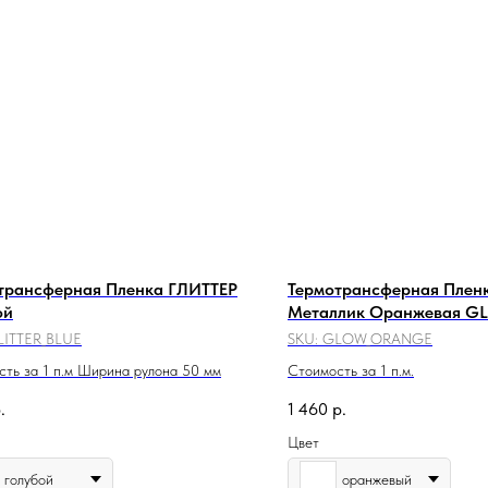
трансферная Пленка ГЛИТТЕР
Термотрансферная Плен
ой
Металлик Оранжевая G
DARK
LITTER_BLUE
SKU:
GLOW_ORANGE
ть за 1 п.м Ширина рулона 50 мм
Стоимость за 1 п.м.
.
1 460
р.
Цвет
голубой
оранжевый