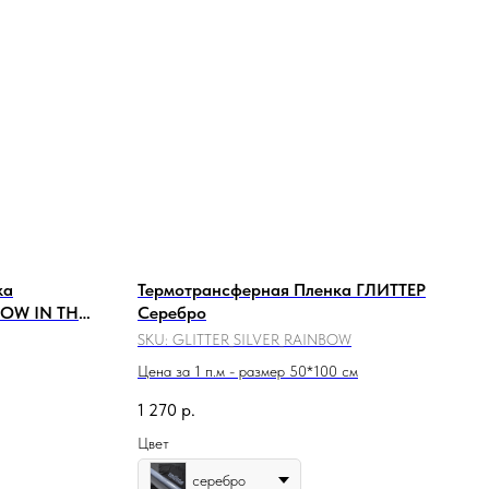
ка
Термотрансферная Пленка ГЛИТТЕР
LOW IN THE
Серебро
SKU:
GLITTER_SILVER_RAINBOW
Цена за 1 п.м - размер 50*100 см
1 270
р.
Цвет
серебро