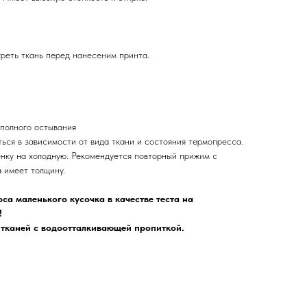
реть ткань перед нанесеним принта.
 полного остывания
ься в зависимости от вида ткани и состояния термопресса.
нку на холодную. Рекомендуется повторный прижим с
а имеет толщину.
са маленького кусочка в качестве теста на
!
каней с водоотталкивающей пропиткой.