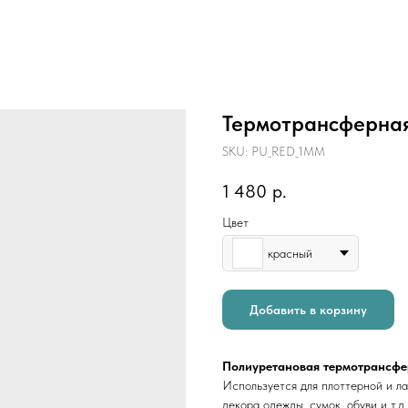
Термотрансферная
SKU:
PU_RED_1MM
1 480
р.
Цвет
красный
Добавить в корзину
Полиуретановая термотрансфе
Используется для плоттерной и ла
декора одежды, сумок, обуви и т.д