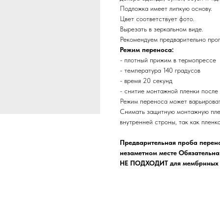
Подложка имеет липкую основу.
Цвет соответствует фото.
Вырезать в зеркальном виде.
Рекомендуем предварительно прог
Режим переноса:
- плотный прижим в термопрессе
- температура 140 градусов
- время 20 секунд
- снитие монтажной пленки после
Режим переноса может варьироват
Снимать защитную монтажную пле
внутренней строны, так как пленк
Предварительная проба перено
незаметном месте Обязательна
НЕ ПОДХОДИТ для мембрнных т