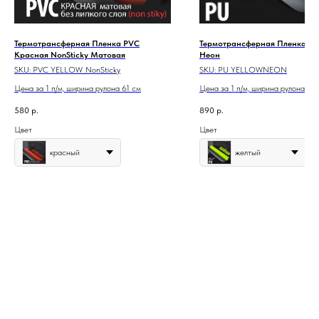
Термотрансферная Пленка PVС
Термотрансферная Пленка P
Красная NonStiсky Матовая
Неон
SKU:
PVC_YELLOW_NonSticky
SKU:
PU_YELLOWNEON
Цена за 1 п/м, ширина рулона 61 см
Цена за 1 п/м, ширина рулона 50
580
р.
890
р.
Цвет
Цвет
красный
желтый