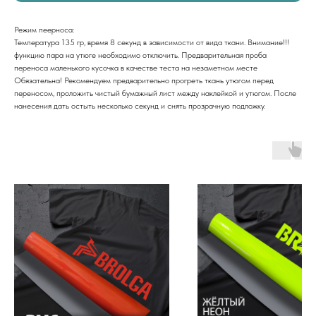
Режим пеерноса:
Температура 135 гр, время 8 секунд в зависимости от вида ткани. Внимание!!!
функцию пара на утюге необходимо отключить. Предварительная проба
переноса маленького кусочка в качестве теста на незаметном месте
Обязательна! Рекомендуем предварительно прогреть ткань утюгом перед
переносом, проложить чистый бумажный лист между наклейкой и утюгом. После
нанесения дать остыть несколько секунд и снять прозрачную подложку.