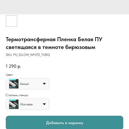
Термотрансферная Пленка Белая ПУ
светящаяся в темноте бирюзовым
SKU:
PU_GLOW_WHITE_TURG
1 290
р.
Цвет
белый
Степень глянца
Матовая
Добавить в корзину