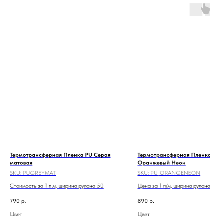
Термотрансферная Пленка PU Серая
Термотрансферная Пленка PU
матовая
Оранжевый Неон
SKU:
PUGREYMAT
SKU:
PU_ORANGENEON
Стоимость за 1 п.м, ширина рулона 50
Цена за 1 п/м, ширина рулона 60
790
р.
890
р.
Цвет
Цвет