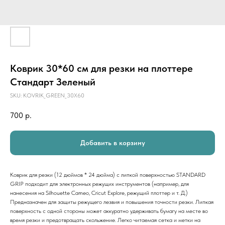
Коврик 30*60 см для резки на плоттере
Стандарт Зеленый
SKU:
KOVRIK_GREEN_30X60
700
р.
Добавить в корзину
Коврик для резки (12 дюймов * 24 дюйма) с липкой поверхностью STANDARD
GRIP подходит для электронных режущих инструментов (например, для
нанесения на Silhouette Cameo, Cricut Explore, режущий плоттер и т. Д.)
Предназначен для защиты режущего лезвия и повышения точности резки. Липкая
поверхность с одной стороны может аккуратно удерживать бумагу на месте во
время резки и предотвращать скольжение. Легко читаемая сетка и метки на