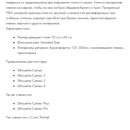
поверхности предназначена для повышения точности резки. Имется прозрачная
пленка на коврике, чтобы на нем не было обрывков бумаги и пыли. Прозрачный
ПВХ-материал премиум-класса, прочный и непростой для деформации при
сгибании, отлично подходит для лбого виа бумаги, винила, термотансферной
пленки, картона и других материалов.
Характеристики:
Размер режущего поля: 30 см х 60 см
Фиксация клея: Standard Grip
Материалы для резки: бумага/картон 120-300г/м, самоклеящаяся пленка,
термопленка
Предназначен для плоттера:
Silhouette Cameo
Silhouette Cameo 2
Silhouette Cameo 3
Silhouette Cameo 4
Так же совместим:
Silhouette Cameo Plus
Silhouette Cameo Pro
*не совместим с Curio, Portrait