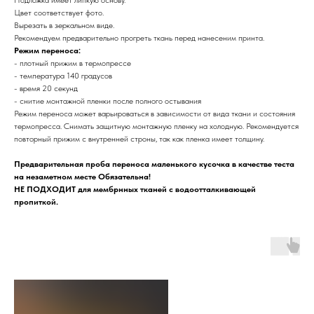
Подложка имеет липкую основу.
Цвет соответствует фото.
Вырезать в зеркальном виде.
Рекомендуем предварительно прогреть ткань перед нанесеним принта.
Режим переноса:
- плотный прижим в термопрессе
- температура 140 градусов
- время 20 секунд
- снитие монтажной пленки после полного остывания
Режим переноса может варьироваться в зависимости от вида ткани и состояния
термопресса. Снимать защитную монтажную пленку на холодную. Рекомендуется
повторный прижим с внутренней строны, так как пленка имеет толщину.
Предварительная проба переноса маленького кусочка в качестве теста
на незаметном месте Обязательна!
НЕ ПОДХОДИТ для мембрнных тканей с водоотталкивающей
пропиткой.