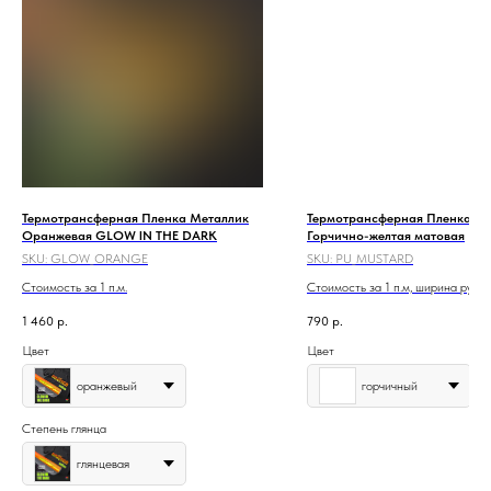
Термотрансферная Пленка Металлик
Термотрансферная Пленка PU
Оранжевая GLOW IN THE DARK
Горчично-желтая матовая
SKU:
GLOW_ORANGE
SKU:
PU_MUSTARD
Стоимость за 1 п.м.
Стоимость за 1 п.м, ширина рулон
1 460
р.
790
р.
Цвет
Цвет
оранжевый
горчичный
Степень глянца
глянцевая