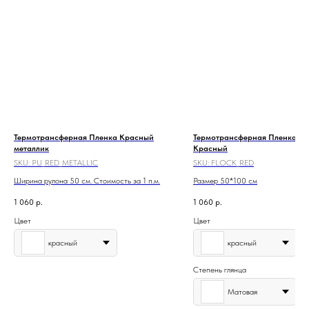
Термотрансферная Пленка Красный
Термотрансферная Пленка F
металлик
Красный
SKU:
PU_RED_METALLIC
SKU:
FLOCK_RED
Ширина рулона 50 см. Стоимость за 1 п.м.
Размер 50*100 см
1 060
р.
1 060
р.
Цвет
Цвет
красный
красный
Степень глянца
Матовая