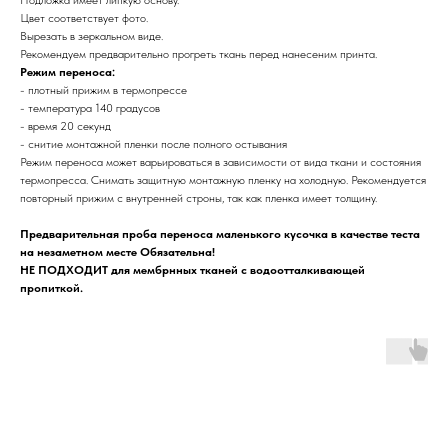
Подложка имеет липкую основу.
Цвет соответствует фото.
Вырезать в зеркальном виде.
Рекомендуем предварительно прогреть ткань перед нанесеним принта.
Режим переноса:
- плотный прижим в термопрессе
- температура 140 градусов
- время 20 секунд
- снитие монтажной пленки после полного остывания
Режим переноса может варьироваться в зависимости от вида ткани и состояния
термопресса. Снимать защитную монтажную пленку на холодную. Рекомендуется
повторный прижим с внутренней строны, так как пленка имеет толщину.
Предварительная проба переноса маленького кусочка в качестве теста
на незаметном месте Обязательна!
НЕ ПОДХОДИТ для мембрнных тканей с водоотталкивающей
пропиткой.